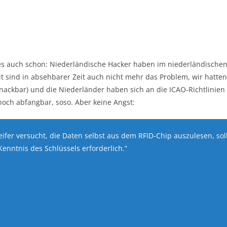
 es auch schon: Niederländische Hacker haben im niederländisch
t sind in absehbarer Zeit auch nicht mehr das Problem, wir hatte
knackbar) und die Niederländer haben sich an die ICAO-Richtlinie
noch abfangbar, soso. Aber keine Angst:
eifer versucht, die Daten selbst aus dem RFID-Chip auszulesen, sol
Kenntnis des Schlüssels erforderlich.”