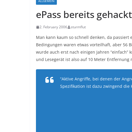
ALLGEMEIN
ePass bereits gehackt
2. February 2006
sturmflut
Man kann kaum so schnell denken, da passiert
Bedingungen waren etwas vorteilhaft, aber 56 Bi
wurde auch erst nach einigen Jahren “einfach” 
und Lesegerät ist also auf 10 Meter Entfernung 
“Aktive Angriffe, bei denen der Angr
Spezifikation ist dazu zwingend die 