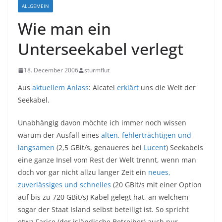
ALLGEMEIN
Wie man ein
Unterseekabel verlegt
18. December 2006
sturmflut
Aus
aktuellem Anlass
: Alcatel
erklärt
uns die Welt der
Seekabel.
Unabhängig davon möchte ich immer noch wissen
warum der Ausfall eines
alten, fehlerträchtigen und
langsamen
(2,5 GBit/s, genaueres bei
Lucent
) Seekabels
eine ganze Insel vom Rest der Welt trennt, wenn man
doch vor gar nicht allzu langer Zeit ein
neues,
zuverlässiges und schnelles
(20 GBit/s mit einer Option
auf bis zu 720 GBit/s) Kabel gelegt hat, an welchem
sogar der Staat Island selbst beteiligt ist. So spricht
etwa Farice (der isländische Betreiber) auch nur